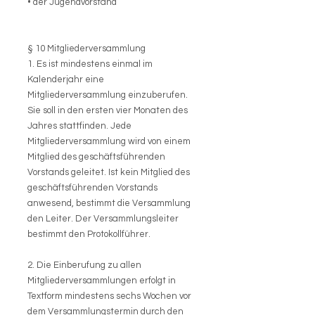
• der Jugendvorstand
§ 10 Mitgliederversammlung
1. Es ist mindestens einmal im
Kalenderjahr eine
Mitgliederversammlung einzuberufen.
Sie soll in den ersten vier Monaten des
Jahres stattfinden. Jede
Mitgliederversammlung wird von einem
Mitglied des geschäftsführenden
Vorstands geleitet. Ist kein Mitglied des
geschäftsführenden Vorstands
anwesend, bestimmt die Versammlung
den Leiter. Der Versammlungsleiter
bestimmt den Protokollführer.
2. Die Einberufung zu allen
Mitgliederversammlungen erfolgt in
Textform mindestens sechs Wochen vor
dem Versammlungstermin durch den