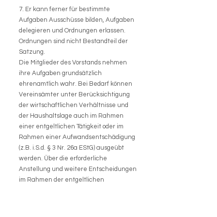
7. Er kann ferner für bestimmte
Aufgaben Ausschüsse bilden, Aufgaben
delegieren und Ordnungen erlassen.
Ordnungen sind nicht Bestandteil der
Satzung.
Die Mitglieder des Vorstands nehmen
ihre Aufgaben grundsätzlich
ehrenamtlich wahr. Bei Bedarf können
Vereinsämter unter Berücksichtigung
der wirtschaftlichen Verhältnisse und
der Haushaltslage auch im Rahmen
einer entgeltlichen Tätigkeit oder im
Rahmen einer Aufwandsentschädigung
(z.B. i.S.d. § 3 Nr. 26a EStG) ausgeübt
werden. Über die erforderliche
Anstellung und weitere Entscheidungen
im Rahmen der entgeltlichen
Vereinstätigkeit entscheidet der
geschäftsführende Vorstand.
Im Übrigen haben die Mitglieder und